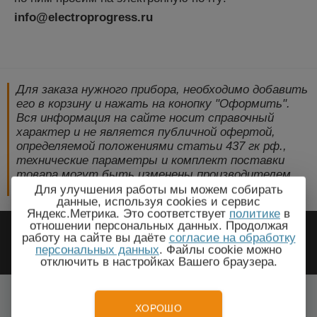
info@electroprogress.ru
Для заказа нужного прибора, необходимо добавить
его в корзину и нажать на конопку "Оформить".
Вся информация на сайте носит справочный
характер и не является публичной офертой,
определяемой положениями статьи 437 гк рф.,
технические параметры и комплект поставки
товара могут быть изменены производителем
без предварительного уведомления!
Для улучшения работы мы можем собирать
данные, используя cookies и сервис
Яндекс.Метрика. Это соответствует
политике
в
2009-2026 © ЭлектроПрогресс -
отношении персональных данных. Продолжая
работу на сайте вы даёте
согласие на обработку
Электротехническое оборудование
персональных данных
. Файлы cookie можно
отключить в настройках Вашего браузера.
Туймазы, Республика Башкортостан
Все города
ХОРОШО
Тел.: +7(499) 648-87-27