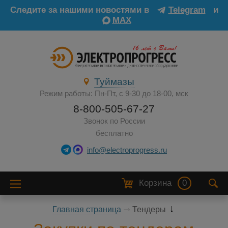
Следите за нашими новостями в
Telegram
и
MAX
Туймазы
Режим работы: Пн-Пт, с 9-30 до 18-00, мск
8-800-505-67-27
Звонок по России
бесплатно
info@electroprogress.ru
Корзина
0
Главная страница
Тендеры