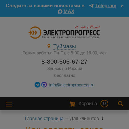
Следите за нашими новостями в
Telegram
и
MAX
Туймазы
Режим работы: Пн-Пт, с 9-30 до 18-00, мск
8-800-505-67-27
Звонок по России
бесплатно
info@electroprogress.ru
Корзина
0
Главная страница
Для клиентов