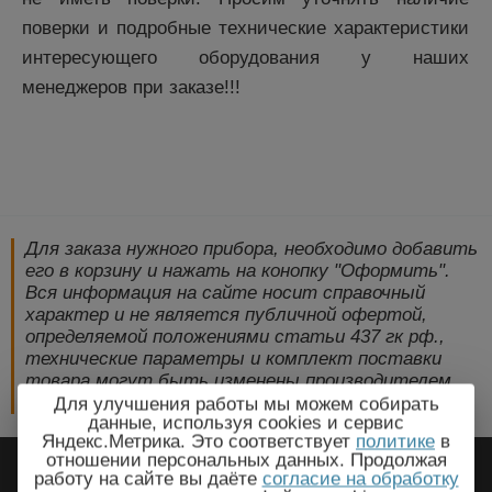
поверки и подробные технические характеристики
интересующего оборудования у наших
менеджеров при заказе!!!
Для заказа нужного прибора, необходимо добавить
его в корзину и нажать на конопку "Оформить".
Вся информация на сайте носит справочный
характер и не является публичной офертой,
определяемой положениями статьи 437 гк рф.,
технические параметры и комплект поставки
товара могут быть изменены производителем
без предварительного уведомления!
Для улучшения работы мы можем собирать
данные, используя cookies и сервис
Яндекс.Метрика. Это соответствует
политике
в
2009-2026 © ЭлектроПрогресс -
отношении персональных данных. Продолжая
работу на сайте вы даёте
согласие на обработку
Электротехническое оборудование