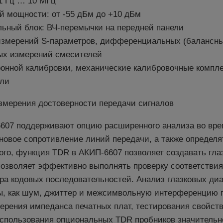
1 Гц … 10 МГц
й мощности: от -55 дБм до +10 дБм
ьный блок: ВЧ-перемычки на передней панели
 измерений S-параметров, дифференциальных (балансны
ых измерений смесителей
онной калибровки, механические калибровочные компл
ели
змерения достоверности передачи сигналов
607 поддерживают опцию расширенного анализа во вре
овое сопротивление линий передачи, а также определя
того, функция TDR в АКИП-6607 позволяет создавать гл
позволяет эффективно выполнять проверку соответстви
ра кодовых последовательностей. Анализ глазковых ди
ы, как шум, джиттер и межсимвольную интерференцию п
рения импеданса печатных плат, тестирования свойств
использования опциональных TDR пробников значительн