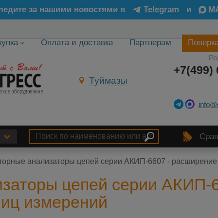
ледите за нашими новостями в
Telegram
и
M
купка
Оплата и доставка
Партнерам
Поверк
Ре
+7(499) 
Туймазы
info@
Срав
торные анализаторы цепей серии АКИП-6607 - расширение
заторы цепей серии АКИП-6
ниц измерений