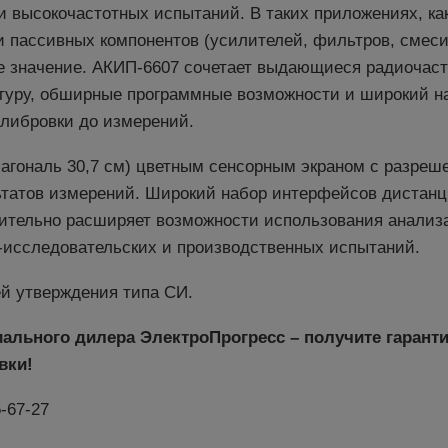
 высокочастотных испытаний. В таких приложениях, ка
и пассивных компонентов (усилителей, фильтров, смес
е значение. АКИП-6607 сочетает выдающиеся радиочаст
туру, обширные программные возможности и широкий на
алибровки до измерений.
агональ 30,7 см) цветным сенсорным экраном с разреш
ьтатов измерений. Широкий набор интерфейсов дистанц
ительно расширяет возможности использования анализа
исследовательских и производственных испытаний.
й утверждения типа СИ.
ального дилера ЭлектроПрогресс – получите гарант
вки!
-67-27