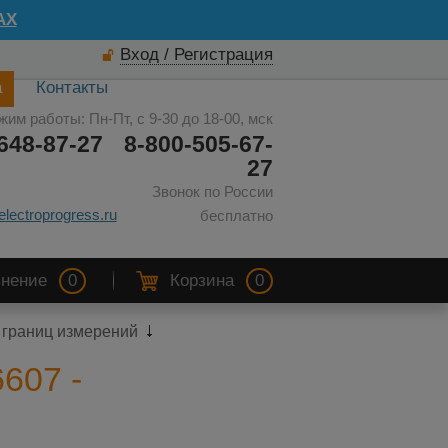
AX
Вход / Регистрация
а
Контакты
жим работы: Пн-Пт, с 9-30 до 18-00, мск
648-87-27
8-800-505-67-
27
Звонок по России
electroprogress.ru
бесплатно
нение
0
Корзина
0
 границ измерений
607 -